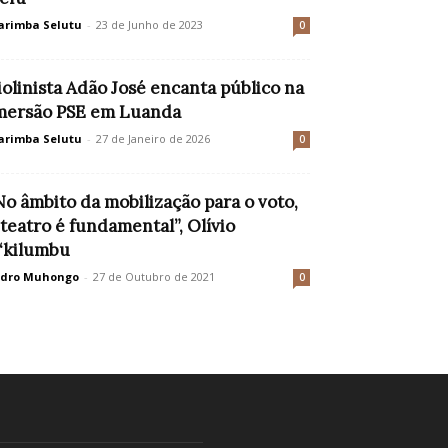
rimba Selutu
-
23 de Junho de 2023
0
iolinista Adão José encanta público na
mersão PSE em Luanda
rimba Selutu
-
27 de Janeiro de 2026
0
No âmbito da mobilização para o voto,
 teatro é fundamental”, Olívio
‘kilumbu
edro Muhongo
-
27 de Outubro de 2021
0