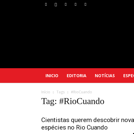
INICIO
EDITORIA
NOTÍCIAS
ESPE
Início
Tags
#RioCuando
Tag: #RioCuando
Cientistas querem descobrir nov
espécies no Rio Cuando