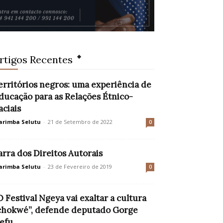
rtigos Recentes
erritórios negros: uma experiência de
ducação para as Relações Étnico-
aciais
rimba Selutu
-
21 de Setembro de 2022
0
arra dos Direitos Autorais
rimba Selutu
-
23 de Fevereiro de 2019
0
O Festival Ngeya vai exaltar a cultura
chokwé”, defende deputado Gorge
efu