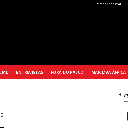
Entrar / Cadastrar
Marimba
CIAL
ENTREVISTAS
FORA DO PALCO
MARIMBA ÁFRICA
Selutu
C
as