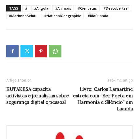
TAGS
#
#Angola
#Animais
#Cientistas
#Descobertas
#MarimbaSelutu
#NationalGeographic
#RioCuando
Artigo anterior
Próximo artigo
KUTAKESA capacita
Livro: Carlos Lamartine
activistas e jornalistas sobre
estreia com “Ser Poeta em
segurança digital e pessoal
Harmonia e Silêncio” em
Luanda