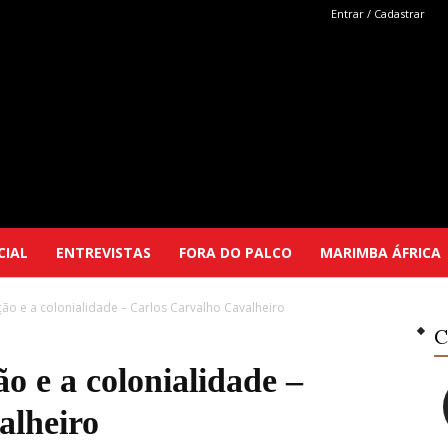
Entrar / Cadastrar
Marimba
CIAL
ENTREVISTAS
FORA DO PALCO
MARIMBA ÁFRICA
ção e a colonialidade – Carlos Carvalho Cavalheiro
Selutu
C
ão e a colonialidade –
alheiro