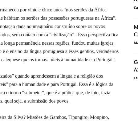
Ca
rmaneceu por vinte e cinco anos “nos sertões da África
e habitam os sertões das possessões portuguesas na África”.
onotação dada ao imaginário construído sobre os povos
M
C
olados, sem contato com a “civilização”. Essa perspectiva fica
ua longa permanência nessas regiões, fundou muitas igrejas,
Ma
ão e o ensino da língua portuguesa a esses gentios, verdadeiros
 catequese que os tornava úteis à humanidade e a Portugal”.
G
A
ilizados” quando aprendessem a língua e a religião dos
Fe
teis” para a humanidade e para Portugal. Essa é a lógica da
ca o termo “submeter”, que é a prática que, de fato, fazia
, qual seja, a submissão dos povos.
reira da Silva? Missões de Gambos, Tipungiro, Monpino,