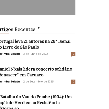
rtigos Recentes
ortugal leva 21 autores na 26ª Bienal
o Livro de São Paulo
rimba Selutu
-
3 de Junho de 2022
0
aniel N’xala lidera concerto solidário
Renascer” em Cacuaco
rimba Selutu
-
2 de Setembro de 2025
0
 Batalha do Vau do Pembe (1904): Um
apítulo Heróico na Resistência
fricana ao...