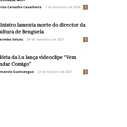
rlos Carvalho Cavalheiro
-
7 de Fevereiro de 2024
3
inistro lamenta morte do director da
ultura de Benguela
rimba Selutu
-
29 de Setembro de 2021
0
lória da Lu lança videoclipe “Vem
ndar Comigo”
rnando Gueluengue
-
23 de Outubro de 2021
0