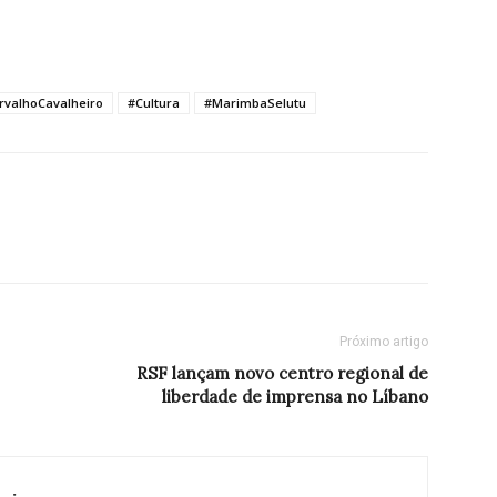
rvalhoCavalheiro
#Cultura
#MarimbaSelutu
Próximo artigo
RSF lançam novo centro regional de
liberdade de imprensa no Líbano