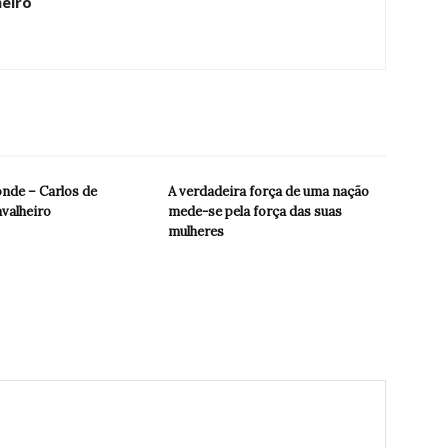
heiro
onde – Carlos de
A verdadeira força de uma nação
valheiro
mede-se pela força das suas
mulheres