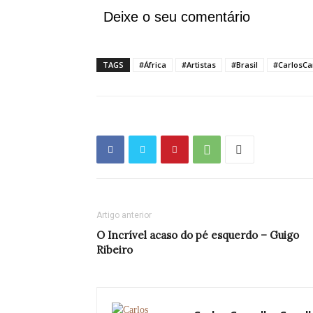
Deixe o seu comentário
TAGS
#África
#Artistas
#Brasil
#CarlosCa
Artigo anterior
O Incrível acaso do pé esquerdo – Guigo
Ribeiro