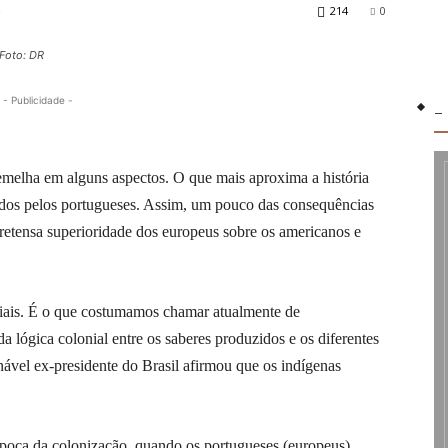
214
0
 Foto: DR
- Publicidade -
-
emelha em alguns aspectos. O que mais aproxima a história
zados pelos portugueses. Assim, um pouco das consequências
retensa superioridade dos europeus sobre os americanos e
ciais. É o que costumamos chamar atualmente de
da lógica colonial entre os saberes produzidos e os diferentes
ável ex-presidente do Brasil afirmou que os indígenas
 época da colonização, quando os portugueses (europeus)