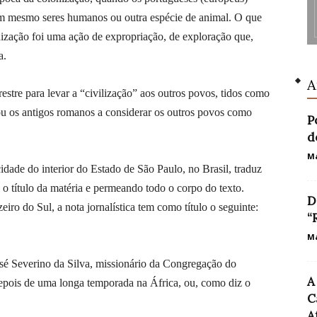
ram mesmo seres humanos ou outra espécie de animal. O que
nização foi uma ação de expropriação, de exploração que,
a.
A
estre para levar a “civilização” aos outros povos, tidos como
ou os antigos romanos a considerar os outros povos como
P
d
Ma
dade do interior do Estado de São Paulo, no Brasil, traduz
o título da matéria e permeando todo o corpo do texto.
D
iro do Sul, a nota jornalística tem como título o seguinte:
“
Ma
José Severino da Silva, missionário da Congregação do
A
depois de uma longa temporada na África, ou, como diz o
C
A