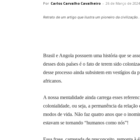
Por
Carlos Carvalho Cavalheiro
-
26 de Março de 2024
Retrato de um artigo que ilustra um pioneiro da civilização.
Brasil e Angola possuem uma história que se ass
desses dois países é o fato de terem sido coloni
desse processo ainda subsistem em vestígios da p
africanos.
A nossa mentalidade ainda carrega esses referen
colonialidade, ou seja, a permanência da relação 
modos de vida. Não faz quatro anos que o inomin
estavam se tornando “humanos como nós”!
Essa frase, carregada de preconceito, remonta à