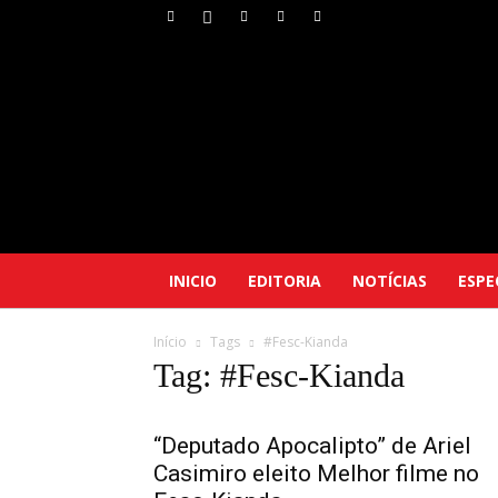
INICIO
EDITORIA
NOTÍCIAS
ESPE
Início
Tags
#Fesc-Kianda
Tag: #Fesc-Kianda
“Deputado Apocalipto” de Ariel
Casimiro eleito Melhor filme no