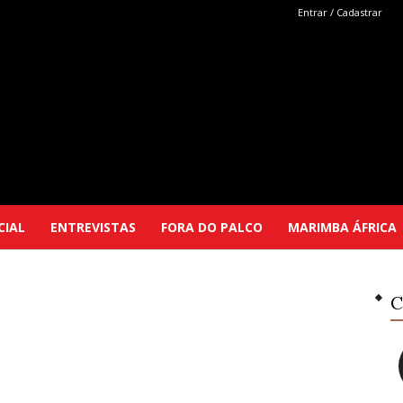
Entrar / Cadastrar
Marimba
CIAL
ENTREVISTAS
FORA DO PALCO
MARIMBA ÁFRICA
Selutu
C