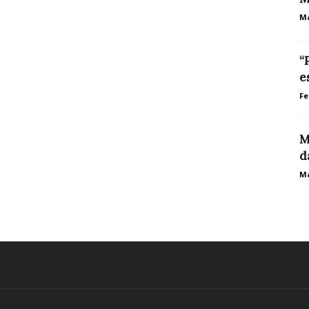
Ma
“
e
Fe
M
d
Ma