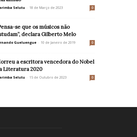
rimba Selutu
-
18 de Março de 2023
0
Pensa-se que os músicos não
studam”, declara Gilberto Melo
rnando Gueluengue
-
10 de Janeiro de 2019
0
orreu a escritora vencedora do Nobel
a Literatura 2020
rimba Selutu
-
15 de Outubro de 2023
0