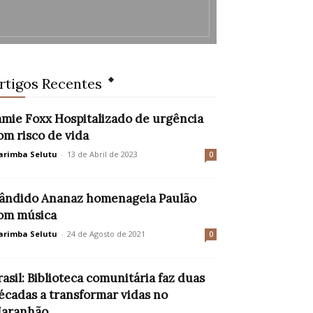
rtigos Recentes
amie Foxx Hospitalizado de urgência
om risco de vida
rimba Selutu
-
13 de Abril de 2023
0
ândido Ananaz homenageia Paulão
om música
rimba Selutu
-
24 de Agosto de 2021
0
rasil: Biblioteca comunitária faz duas
écadas a transformar vidas no
aranhão