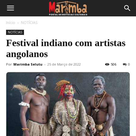
Início
NOTÍCIAS
NOTÍCIAS
Festival indiano com artistas
angolanos
Por
Marimba Selutu
-
25 de Março de 2022
506
0