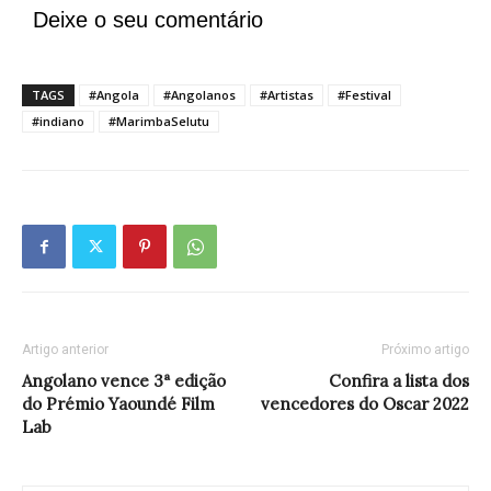
Deixe o seu comentário
TAGS
#Angola
#Angolanos
#Artistas
#Festival
#indiano
#MarimbaSelutu
Artigo anterior
Próximo artigo
Angolano vence 3ª edição
Confira a lista dos
do Prémio Yaoundé Film
vencedores do Oscar 2022
Lab