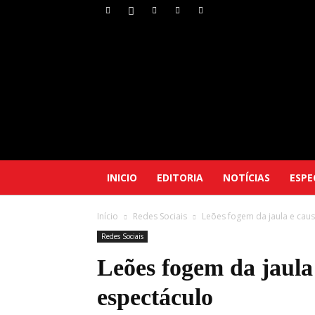
INICIO
EDITORIA
NOTÍCIAS
ESPE
Início
Redes Sociais
Leões fogem da jaula e cau
Redes Sociais
Leões fogem da jaula
espectáculo