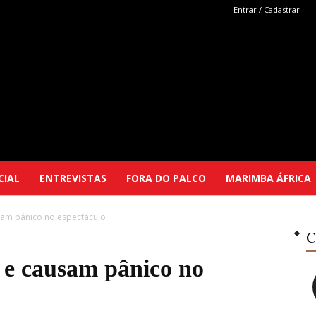
Entrar / Cadastrar
Marimba
CIAL
ENTREVISTAS
FORA DO PALCO
MARIMBA ÁFRICA
sam pânico no espectáculo
Selutu
C
 e causam pânico no