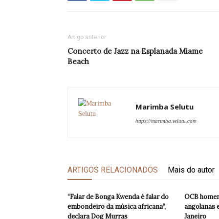
Artigo anterior
Concerto de Jazz na Esplanada Miame
Beach
Marimba Selutu
https://marimba.selutu.com
ARTIGOS RELACIONADOS
Mais do autor
“Falar de Bonga Kwenda é falar do
OCB homena
embondeiro da música africana”,
angolanas e
declara Dog Murras
Janeiro