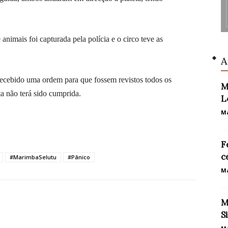
nimais foi capturada pela polícia e o circo teve as
A
a recebido uma ordem para que fossem revistos todos os
M
ta não terá sido cumprida.
L
Ma
F
c
#MarimbaSelutu
#Pânico
Ma
M
S