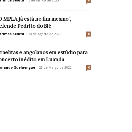
rimba Selutu
-
5 de Março de 2023
0
O MPLA já está no fim mesmo”,
efende Pedrito do Bié
rimba Selutu
-
14 de Agosto de 2022
0
sraelitas e angolanos em estúdio para
oncerto inédito em Luanda
rnando Gueluengue
-
23 de Março de 2022
0