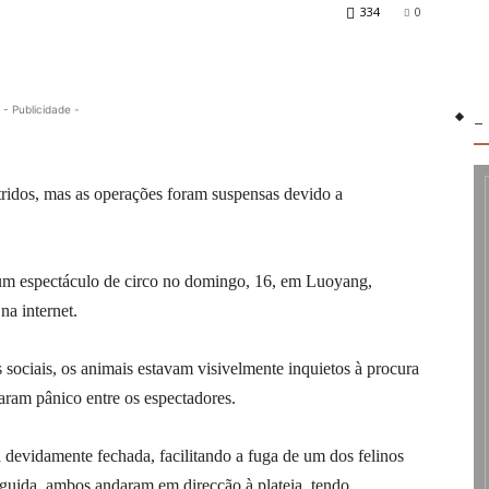
334
0
- Publicidade -
-
ridos, mas as operações foram suspensas devido a
 um espectáculo de circo no domingo, 16, em Luoyang,
na internet.
sociais, os animais estavam visivelmente inquietos à procura
ram pânico entre os espectadores.
 devidamente fechada, facilitando a fuga de um dos felinos
uida, ambos andaram em direcção à plateia, tendo