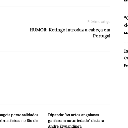
Ma
“
Próximo artigo
d
HUMOR: Kotingo introduz a cabeça em
Ma
Portugal
I
c
Fe
geia personalidades
Dipanda: “As artes angolanas
 brasileiras no Rio de
ganharam notoriedade”, declara
André Kivuandinga