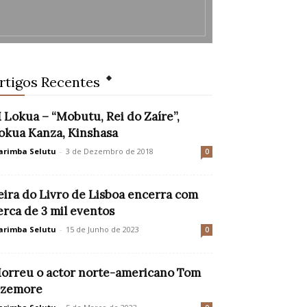
rtigos Recentes
 Lokua – “Mobutu, Rei do Zaíre”,
okua Kanza, Kinshasa
rimba Selutu
-
3 de Dezembro de 2018
0
eira do Livro de Lisboa encerra com
erca de 3 mil eventos
rimba Selutu
-
15 de Junho de 2023
0
orreu o actor norte-americano Tom
izemore