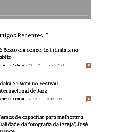
rtigos Recentes
é Beato em concerto intimista no
obito
rimba Selutu
-
20 de Outubro de 2021
0
daka Yo Wini no Festival
nternacional de Jazz
rimba Selutu
-
31 de Janeiro de 2019
0
Temos de capacitar para melhorar a
ualidade da fotografia da igreja”, José
uange