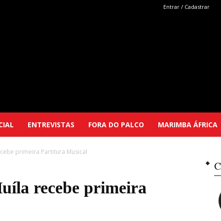
Entrar / Cadastrar
Marimba
CIAL
ENTREVISTAS
FORA DO PALCO
MARIMBA ÁFRICA
cebe primeira Partitura Musical
Selutu
C
uíla recebe primeira