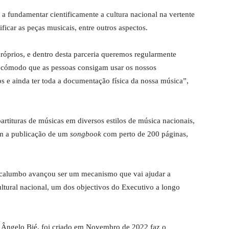
 a fundamentar cientificamente a cultura nacional na vertente
ficar as peças musicais, entre outros aspectos.
óprios, e dentro desta parceria queremos regularmente
 É cómodo que as pessoas consigam usar os nossos
os e ainda ter toda a documentação física da nossa música”,
artituras de músicas em diversos estilos de música nacionais,
om a publicação de um
songbook
com perto de 200 páginas,
 Sacalumbo avançou ser um mecanismo que vai ajudar a
ultural nacional, um dos objectivos do Executivo a longo
e Ângelo Bié, foi criado em Novembro de 2022 faz o