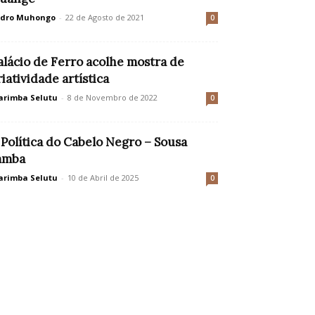
edro Muhongo
-
22 de Agosto de 2021
0
alácio de Ferro acolhe mostra de
riatividade artística
rimba Selutu
-
8 de Novembro de 2022
0
 Política do Cabelo Negro – Sousa
amba
rimba Selutu
-
10 de Abril de 2025
0