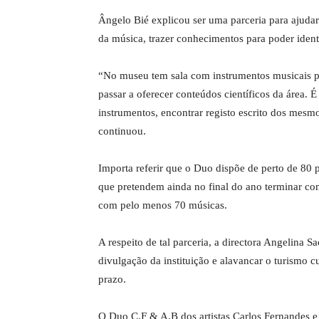
Ângelo Bié explicou ser uma parceria para ajudar
da música, trazer conhecimentos para poder identi
“No museu tem sala com instrumentos musicais pr
passar a oferecer conteúdos científicos da área.
instrumentos, encontrar registo escrito dos mesm
continuou.
Importa referir que o Duo dispõe de perto de 80 p
que pretendem ainda no final do ano terminar c
com pelo menos 70 músicas.
A respeito de tal parceria, a directora Angelina
divulgação da instituição e alavancar o turismo c
prazo.
O Duo C.F & A.B dos artistas Carlos Fernandes 