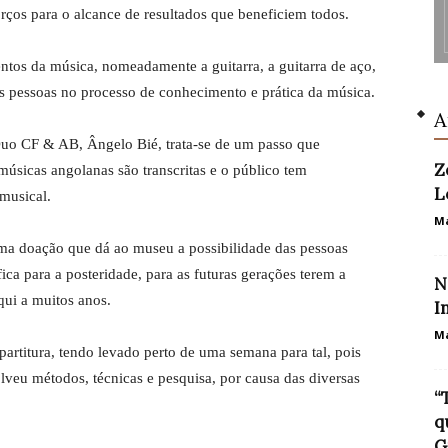
rços para o alcance de resultados que beneficiem todos.
entos da música, nomeadamente a guitarra, a guitarra de aço,
as pessoas no processo de conhecimento e prática da música.
A
uo CF & AB, Ângelo Bié, trata-se de um passo que
Z
 músicas angolanas são transcritas e o público tem
L
 musical.
Ma
 uma doação que dá ao museu a possibilidade das pessoas
ica para a posteridade, para as futuras gerações terem a
N
ui a muitos anos.
I
Ma
partitura, tendo levado perto de uma semana para tal, pois
lveu métodos, técnicas e pesquisa, por causa das diversas
“
q
G