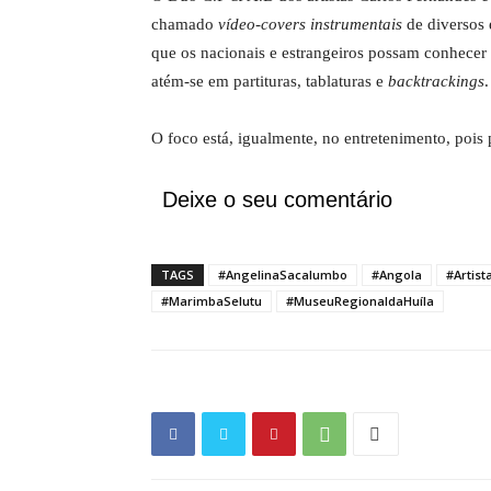
chamado
vídeo-covers instrumentais
de diversos 
que os nacionais e estrangeiros possam conhecer a
atém-se em partituras, tablaturas e
backtrackings
.
O foco está, igualmente, no entretenimento, pois 
Deixe o seu comentário
TAGS
#AngelinaSacalumbo
#Angola
#Artist
#MarimbaSelutu
#MuseuRegionaldaHuíla