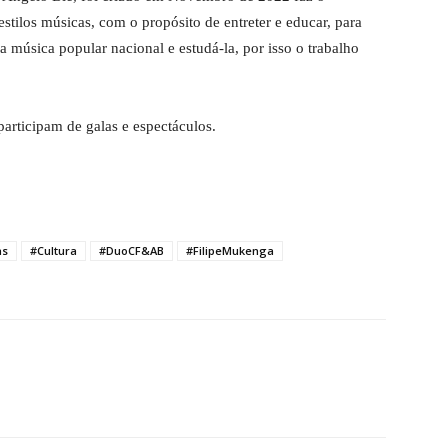
estilos músicas, com o propósito de entreter e educar, para
 música popular nacional e estudá-la, por isso o trabalho
participam de galas e espectáculos.
as
#Cultura
#DuoCF&AB
#FilipeMukenga