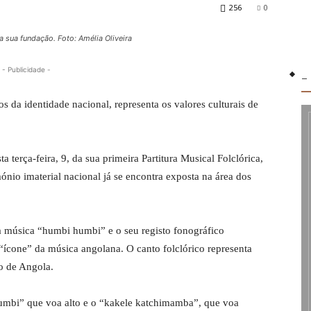
256
0
a sua fundação. Foto: Amélia Oliveira
- Publicidade -
-
os da identidade nacional, representa os valores culturais de
terça-feira, 9, da sua primeira Partitura Musical Folclórica,
ónio imaterial nacional já se encontra exposta na área dos
a música “humbi humbi” e o seu registo fonográfico
“ícone” da música angolana. O canto folclórico representa
ro de Angola.
i umbi” que voa alto e o “kakele katchimamba”, que voa