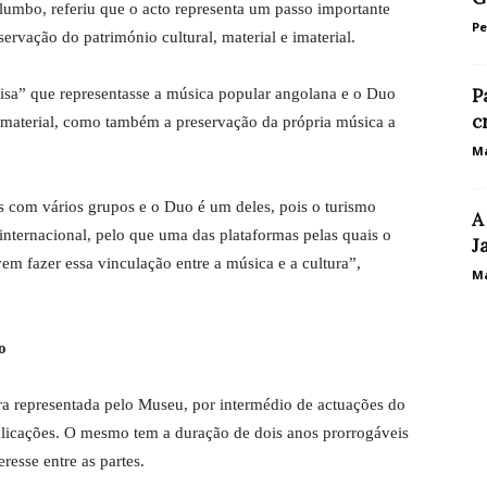
lumbo, referiu que o acto representa um passo importante
P
ervação do património cultural, material e imaterial.
P
isa” que representasse a música popular angolana e o Duo
c
 imaterial, como também a preservação da própria música a
Ma
 com vários grupos e o Duo é um deles, pois o turismo
A
internacional, pelo que uma das plataformas pelas quais o
J
em fazer essa vinculação entre a música e a cultura”,
Ma
o
ra representada pelo Museu, por intermédio de actuações do
ublicações. O mesmo tem a duração de dois anos prorrogáveis
resse entre as partes.