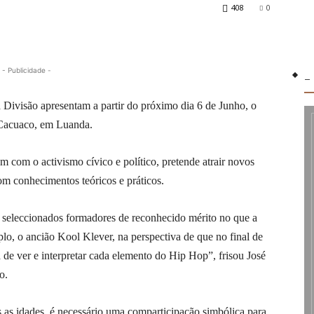
408
0
- Publicidade -
-
Divisão apresentam a partir do próximo dia 6 de Junho, o
 Cacuaco, em Luanda.
m com o activismo cívico e político, pretende atrair novos
om conhecimentos teóricos e práticos.
 seleccionados formadores de reconhecido mérito no que a
lo, o ancião Kool Klever, na perspectiva de que no final de
 de ver e interpretar cada elemento do Hip Hop”, frisou José
o.
das as idades, é necessário uma comparticipação simbólica para