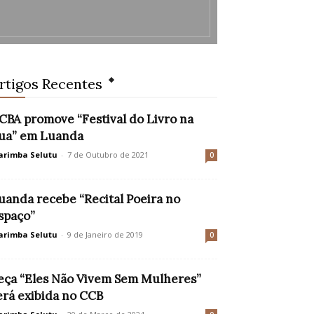
rtigos Recentes
CBA promove “Festival do Livro na
ua” em Luanda
rimba Selutu
-
7 de Outubro de 2021
0
uanda recebe “Recital Poeira no
spaço”
rimba Selutu
-
9 de Janeiro de 2019
0
eça “Eles Não Vivem Sem Mulheres”
erá exibida no CCB