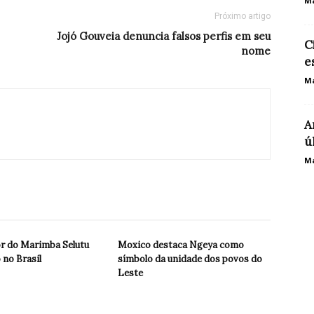
Ma
Próximo artigo
Jojó Gouveia denuncia falsos perfis em seu
C
nome
e
Ma
A
ú
Ma
r do Marimba Selutu
Moxico destaca Ngeya como
 no Brasil
símbolo da unidade dos povos do
Leste