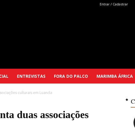
Entrar / Cadastrar
Marimba
CIAL
ENTREVISTAS
FORA DO PALCO
MARIMBA ÁFRICA
ssociações culturais em Luanda
Selutu
C
nta duas associações