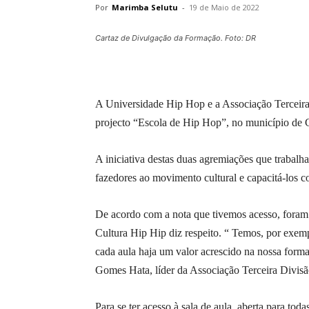
Por
Marimba Selutu
-
19 de Maio de 2022
Cartaz de Divulgação da Formação. Foto: DR
A Universidade Hip Hop e a Associação Terceira 
projecto “Escola de Hip Hop”, no município de
A iniciativa destas duas agremiações que trabalha
fazedores ao movimento cultural e capacitá-los c
De acordo com a nota que tivemos acesso, foram
Cultura Hip Hip diz respeito. “ Temos, por exemp
cada aula haja um valor acrescido na nossa forma
Gomes Hata, líder da Associação Terceira Divisã
Para se ter acesso à sala de aula, aberta para to