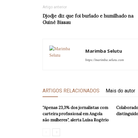
Artigo anterior
Djodje diz que foi burlado e humilhado na
Guiné Bissau
Marimba Selutu
https://marimba.selutu.com
ARTIGOS RELACIONADOS
Mais do autor
“Apenas 23,3% dos jornalistas com
Colaborado
carteira profissional em Angola
distinguido
são mulheres”, alerta Luísa Rogério