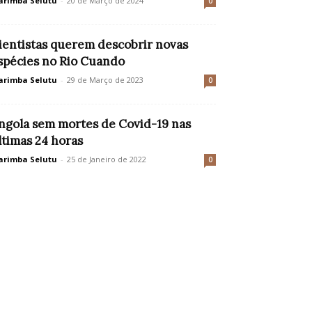
rimba Selutu
-
20 de Março de 2024
0
ientistas querem descobrir novas
spécies no Rio Cuando
rimba Selutu
-
29 de Março de 2023
0
ngola sem mortes de Covid-19 nas
ltimas 24 horas
rimba Selutu
-
25 de Janeiro de 2022
0