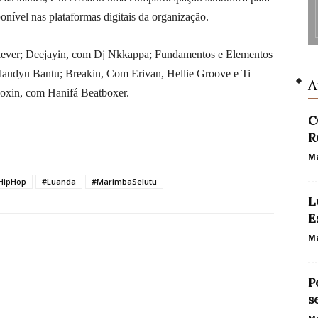
nível nas plataformas digitais da organização.
lever; Deejayin, com Dj Nkkappa; Fundamentos e Elementos
audyu Bantu; Breakin, Com Erivan, Hellie Groove e Ti
A
boxin, com Hanifá Beatboxer.
C
R
Ma
HipHop
#Luanda
#MarimbaSelutu
L
E
Ma
P
s