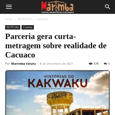
Início
NOTÍCIAS
Cinema
NOTÍCIAS
Cinema
Parceria gera curta-
metragem sobre realidade de
Cacuaco
Por
Marimba Selutu
-
8 de Dezembro de 2021
574
0