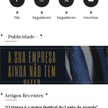
0
0
0
0
Fãs
Seguidores
Seguidores
Inscritos
- Publicidade -
Artigos Recentes
“O Ngeya é o maior festival do Leste de Angola”,