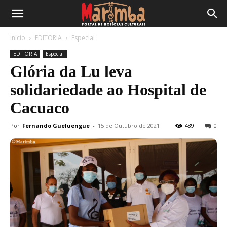
Início
EDITORIA
Especial
EDITORIA
Especial
Glória da Lu leva
solidariedade ao Hospital de
Cacuaco
Por
Fernando Gueluengue
-
15 de Outubro de 2021
489
0