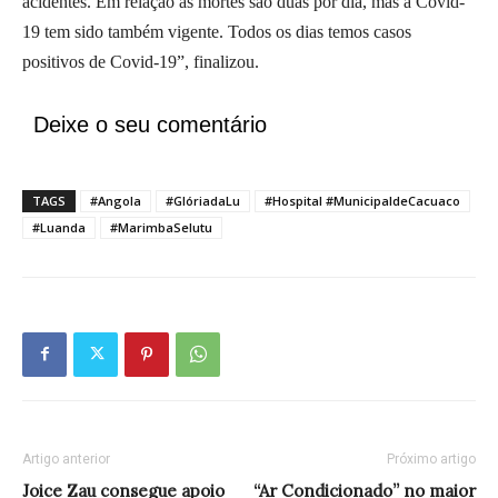
acidentes. Em relação as mortes são duas por dia, mas a Covid-
19 tem sido também vigente. Todos os dias temos casos
positivos de Covid-19”, finalizou.
Deixe o seu comentário
TAGS
#Angola
#GlóriadaLu
#Hospital #MunicipaldeCacuaco
#Luanda
#MarimbaSelutu
Artigo anterior
Próximo artigo
Joice Zau consegue apoio
“Ar Condicionado” no maior