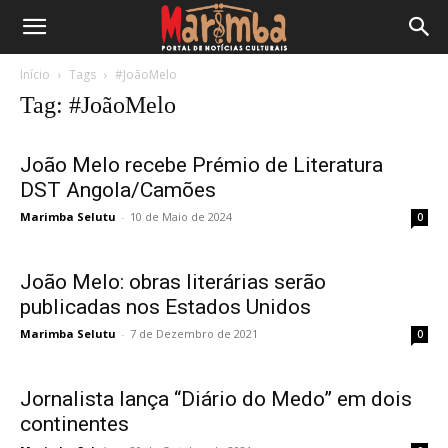
Início
Tags
#JoãoMelo
Tag: #JoãoMelo
João Melo recebe Prémio de Literatura
DST Angola/Camões
Marimba Selutu
-
10 de Maio de 2024
0
João Melo: obras literárias serão
publicadas nos Estados Unidos
Marimba Selutu
-
7 de Dezembro de 2021
0
Jornalista lança “Diário do Medo” em dois
continentes