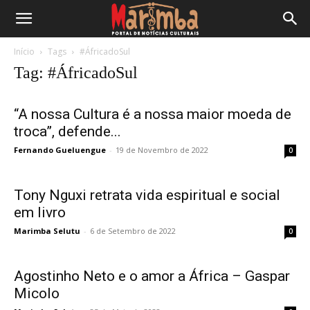
Início
Tags
#ÁfricadoSul
Tag: #ÁfricadoSul
“A nossa Cultura é a nossa maior moeda de
troca”, defende...
Fernando Gueluengue
-
19 de Novembro de 2022
0
Tony Nguxi retrata vida espiritual e social
em livro
Marimba Selutu
-
6 de Setembro de 2022
0
Agostinho Neto e o amor a África – Gaspar
Micolo