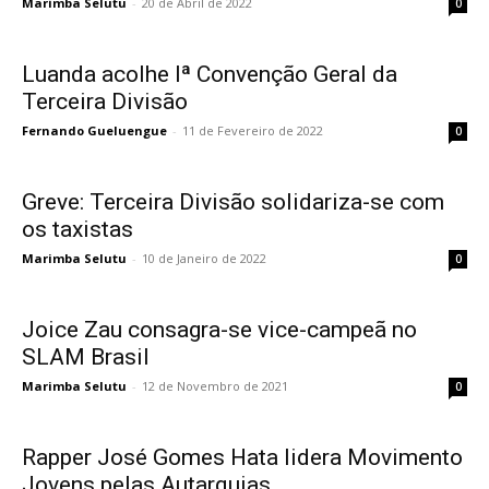
Marimba Selutu
-
20 de Abril de 2022
0
Luanda acolhe Iª Convenção Geral da
Terceira Divisão
Fernando Gueluengue
-
11 de Fevereiro de 2022
0
Greve: Terceira Divisão solidariza-se com
os taxistas
Marimba Selutu
-
10 de Janeiro de 2022
0
Joice Zau consagra-se vice-campeã no
SLAM Brasil
Marimba Selutu
-
12 de Novembro de 2021
0
Rapper José Gomes Hata lidera Movimento
Jovens pelas Autarquias