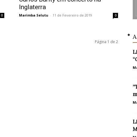
Inglaterra
Marimba Selutu
-
11 de Fevereiro de 2019
0
0
A
Página 1 de 2
L
“
Ma
“
m
Ma
L
M