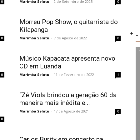
Marimba Selutu
-
2 de Setembro de 2025
0
0
Morreu Pop Show, o guitarrista do
Kilapanga
-
Marimba Selutu
-
7 de Agosto de 2022
0
0
Músico Kapacata apresenta novo
CD em Luanda
Marimba Selutu
-
11 de Fevereiro de 2022
0
1
“Zé Viola brindou a geração 60 da
maneira mais inédita e...
Marimba Selutu
-
17 de Agosto de 2021
0
0
Carlos Burity em concerto na