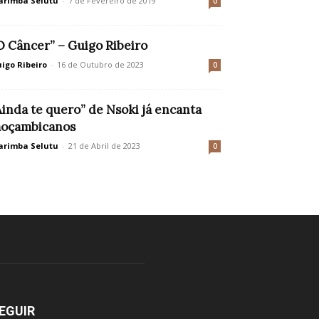
rimba Selutu
-
7 de Fevereiro de 2019
0
O Câncer” – Guigo Ribeiro
igo Ribeiro
-
16 de Outubro de 2023
0
Ainda te quero” de Nsoki já encanta
oçambicanos
rimba Selutu
-
21 de Abril de 2023
0
EGUIR