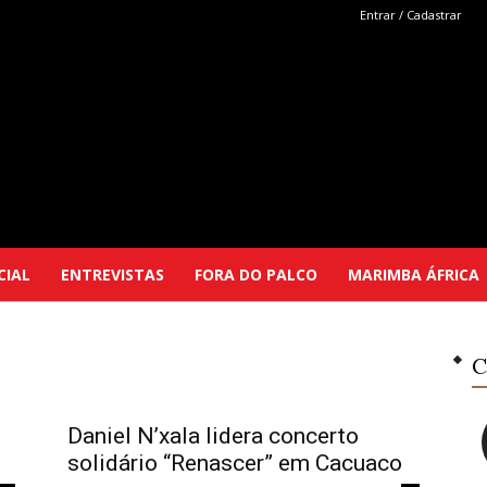
Entrar / Cadastrar
Marimba
CIAL
ENTREVISTAS
FORA DO PALCO
MARIMBA ÁFRICA
Selutu
C
Daniel N’xala lidera concerto
solidário “Renascer” em Cacuaco