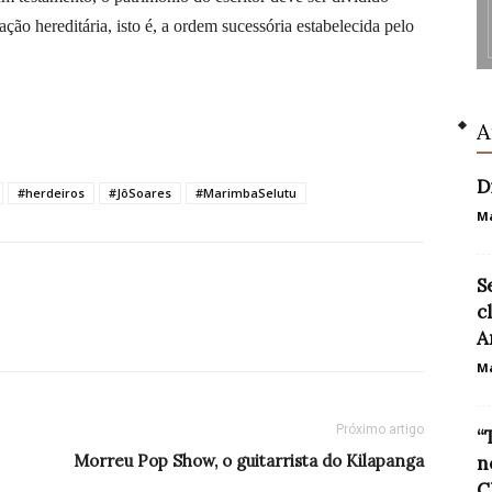
ão hereditária, isto é, a ordem sucessória estabelecida pelo
A
D
#herdeiros
#JôSoares
#MarimbaSelutu
Ma
S
c
A
Ma
Próximo artigo
“
Morreu Pop Show, o guitarrista do Kilapanga
n
C