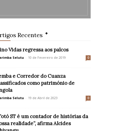
rtigos Recentes
ino Vidas regressa aos palcos
rimba Selutu
-
10 de Fevereiro de 2019
0
emba e Corredor do Cuanza
lassificados como património de
ngola
rimba Selutu
-
19 de Abril de 2023
0
Totó ST é um contador de histórias da
ossa realidade”, afirma Alcides
hivangu