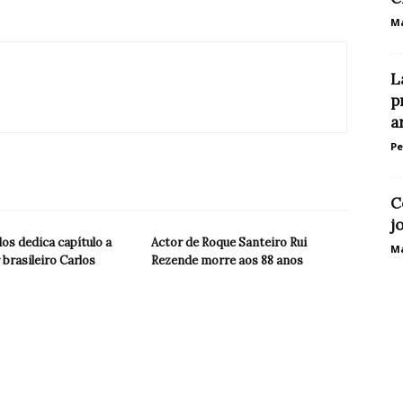
Ma
L
p
a
P
C
j
los dedica capítulo a
Actor de Roque Santeiro Rui
Ma
 brasileiro Carlos
Rezende morre aos 88 anos