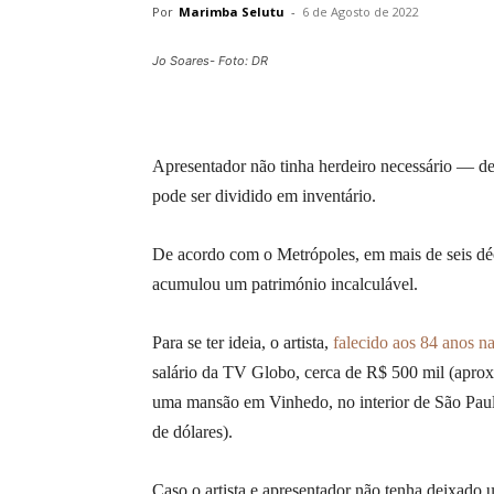
Por
Marimba Selutu
-
6 de Agosto de 2022
Jo Soares- Foto: DR
Apresentador não tinha herdeiro necessário — d
pode ser dividido em inventário.
De acordo com o Metrópoles, em mais de seis décad
acumulou um património incalculável.
Para se ter ideia, o artista,
falecido aos 84 anos n
salário da TV Globo, cerca de R$ 500 mil (aprox
uma mansão em Vinhedo, no interior de São Pau
de dólares).
Caso o artista e apresentador não tenha deixado u