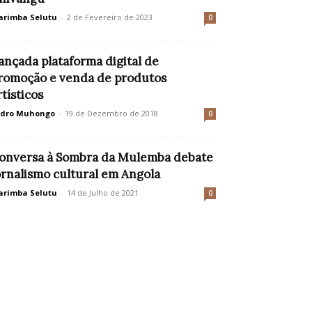
rimba Selutu
-
2 de Fevereiro de 2023
0
ançada plataforma digital de
romoção e venda de produtos
rtísticos
edro Muhongo
-
19 de Dezembro de 2018
0
onversa à Sombra da Mulemba debate
ornalismo cultural em Angola
rimba Selutu
-
14 de Julho de 2021
0