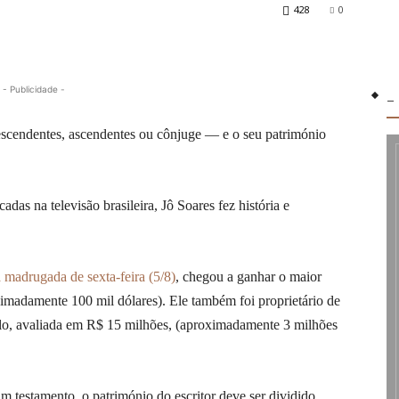
428
0
- Publicidade -
-
escendentes, ascendentes ou cônjuge — e o seu património
as na televisão brasileira, Jô Soares fez história e
a madrugada de sexta-feira (5/8)
, chegou a ganhar o maior
imadamente 100 mil dólares). Ele também foi proprietário de
lo, avaliada em R$ 15 milhões, (aproximadamente 3 milhões
m testamento, o património do escritor deve ser dividido