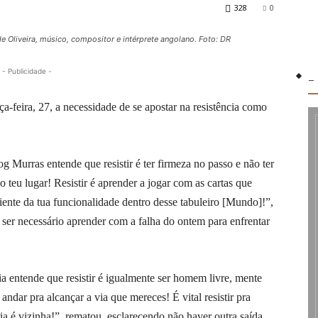
328
0
 Oliveira, músico, compositor e intérprete angolano. Foto: DR
- Publicidade -
-
a-feira, 27, a necessidade de se apostar na resistência como
 Murras entende que resistir é ter firmeza no passo e não ter
o teu lugar! Resistir é aprender a jogar com as cartas que
ciente da tua funcionalidade dentro desse tabuleiro [Mundo]!”,
 ser necessário aprender com a falha do ontem para enfrentar
 entende que resistir é igualmente ser homem livre, mente
as andar pra alcançar a via que mereces! É vital resistir pra
ria é vizinha!”, rematou, esclarecendo não haver outra saída.