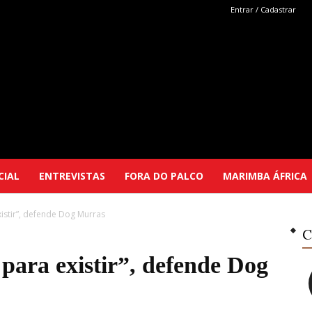
Entrar / Cadastrar
Marimba
CIAL
ENTREVISTAS
FORA DO PALCO
MARIMBA ÁFRICA
existir”, defende Dog Murras
Selutu
C
r para existir”, defende Dog