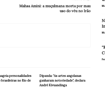
Mahsa Amini: a muçulmana morta por mau
Ma
uso do véu no Irão
N
I
Ma
“
C
Fe
geia personalidades
Dipanda: “As artes angolanas
 brasileiras no Rio de
ganharam notoriedade”, declara
André Kivuandinga