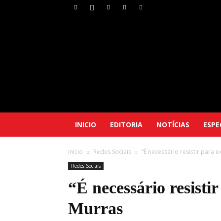
INICIO
EDITORIA
NOTÍCIAS
ESPE
Início
Redes Sociais
“É necessário resistir para 
Redes Sociais
“É necessário resisti
Murras