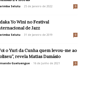
rimba Selutu
-
25 de Janeiro de 2022
0
daka Yo Wini no Festival
nternacional de Jazz
rimba Selutu
-
31 de Janeiro de 2019
0
Foi o Yuri da Cunha quem levou-me ao
oliseu”, revela Matias Damásio
rnando Gueluengue
-
16 de Junho de 2021
0