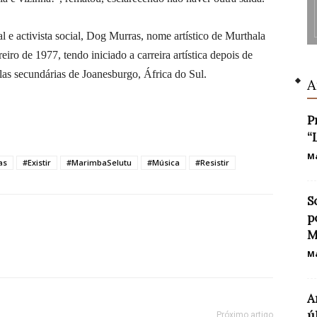
e activista social, Dog Murras, nome artístico de Murthala
ro de 1977, tendo iniciado a carreira artística depois de
las secundárias de Joanesburgo, África do Sul.
A
P
“
Ma
as
#Existir
#MarimbaSelutu
#Música
#Resistir
S
p
M
Ma
A
ú
Próximo artigo