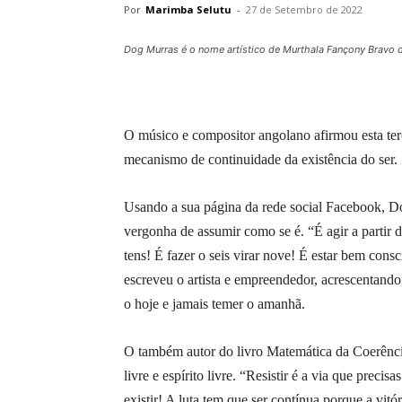
Por
Marimba Selutu
-
27 de Setembro de 2022
Dog Murras é o nome artístico de Murthala Fançony Bravo de
O músico e compositor angolano afirmou esta terç
mecanismo de continuidade da existência do ser.
Usando a sua página da rede social Facebook, Dog
vergonha de assumir como se é. “É agir a partir d
tens! É fazer o seis virar nove! É estar bem cons
escreveu o artista e empreendedor, acrescentando
o hoje e jamais temer o amanhã.
O também autor do livro Matemática da Coerência
livre e espírito livre. “Resistir é a via que precis
existir! A luta tem que ser contínua porque a vitó