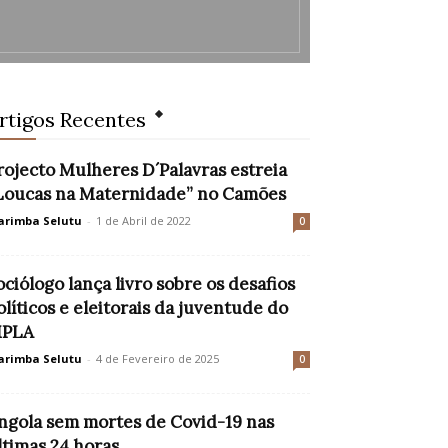
rtigos Recentes
rojecto Mulheres D´Palavras estreia
Loucas na Maternidade” no Camões
rimba Selutu
-
1 de Abril de 2022
0
ociólogo lança livro sobre os desafios
olíticos e eleitorais da juventude do
PLA
rimba Selutu
-
4 de Fevereiro de 2025
0
ngola sem mortes de Covid-19 nas
ltimas 24 horas