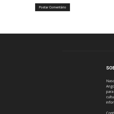
SO
Nasc
Ango
para
cult
info
Cont