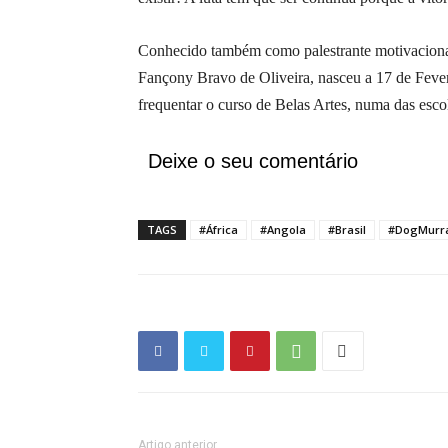
Conhecido também como palestrante motivacional 
Fançony Bravo de Oliveira, nasceu a 17 de Feverei
frequentar o curso de Belas Artes, numa das esco
Deixe o seu comentário
TAGS
#África
#Angola
#Brasil
#DogMurr
Artigo anterior