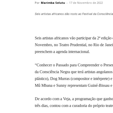
Por
Marimba Selutu
-
17 de Novembro de 2022
Seis artistas africanos dão rosto ao Festival da Consciênci
Seis artistas africanos vão participar da 2ª ediç
Novembro, no Teatro Prudential, no Rio de Janei
preenchem a agenda internacional.
“Conhecer o Passado para Compreender o Presente
da Consciência Negra que terá artistas angolanos
plástico), Dog Murras (compositor e intérprete) 
Mû Mbana e Sunny representam Guiné-Bissau e N
De acordo com a Veja, a programação que ganhou 
três dias, contou com a curadoria do próprio teat