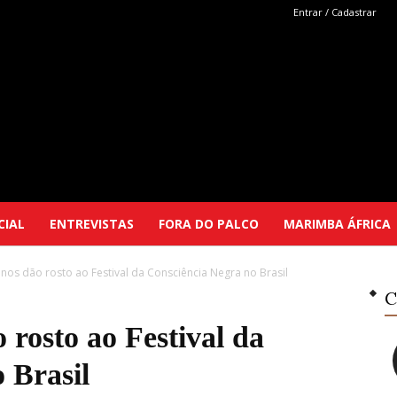
Entrar / Cadastrar
Marimba
CIAL
ENTREVISTAS
FORA DO PALCO
MARIMBA ÁFRICA
canos dão rosto ao Festival da Consciência Negra no Brasil
Selutu
C
o rosto ao Festival da
 Brasil