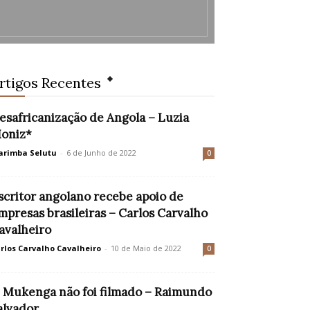
rtigos Recentes
esafricanização de Angola – Luzia
oniz*
rimba Selutu
-
6 de Junho de 2022
0
scritor angolano recebe apoio de
mpresas brasileiras – Carlos Carvalho
avalheiro
rlos Carvalho Cavalheiro
-
10 de Maio de 2022
0
 Mukenga não foi filmado – Raimundo
alvador