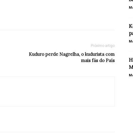
Ma
K
p
Ma
Próximo artigo
Kuduro perde Nagrelha, o kudurista com
H
mais fás do País
M
Ma