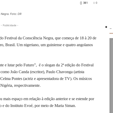
381
0
a Negra. Foto: DR
- Publicidade -
-
ão do Festival da Consciência Negra, que começa de 18 à 20 de
ro, Brasil. Um nigeriano, um guiniense e quatro angolanos
 e lutar pelo Futuro”, é o slogan da 2ª edição do Festival
 como João Canda (escritor), Paulo Chavonga (artista
e Celma Pontes (actriz e apresentadora de TV). Os músicos
igéria, respectivamente.
mais espaço em relação à edição anterior e se estende por
ro e do Instituto Evoé, por meio de Maria Siman.