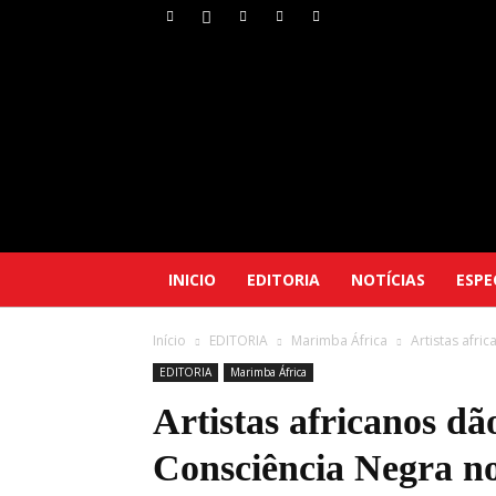
INICIO
EDITORIA
NOTÍCIAS
ESPE
Início
EDITORIA
Marimba África
Artistas afri
EDITORIA
Marimba África
Artistas africanos dã
Consciência Negra no