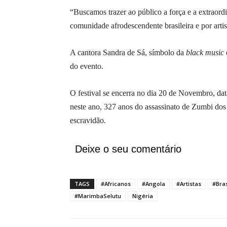
“Buscamos trazer ao público a força e a extraordi
comunidade afrodescendente brasileira e por artis
A cantora Sandra de Sá, símbolo da
black music
do evento.
O festival se encerra no dia 20 de Novembro, da
neste ano, 327 anos do assassinato de Zumbi dos P
escravidão.
Deixe o seu comentário
TAGS
#Africanos
#Angola
#Artistas
#Bras
#MarimbaSelutu
Nigéria