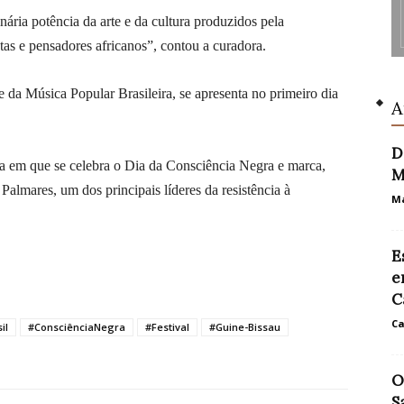
nária potência da arte e da cultura produzidos pela
tas e pensadores africanos”, contou a curadora.
e da Música Popular Brasileira, se apresenta no primeiro dia
A
D
ta em que se celebra o Dia da Consciência Negra e marca,
M
almares, um dos principais líderes da resistência à
Ma
E
e
C
Ca
il
#ConsciênciaNegra
#Festival
#Guine-Bissau
O
S